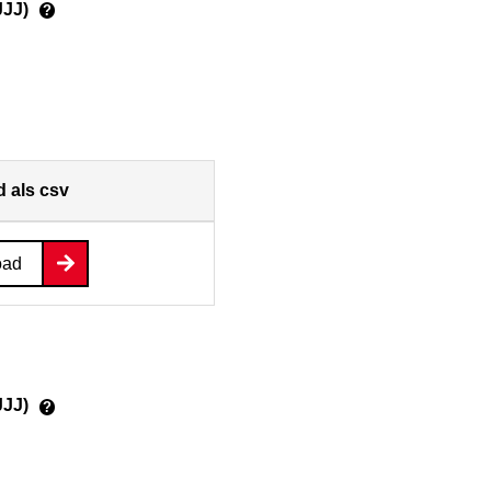
JJJ)
?
 als csv
oad
JJJ)
?