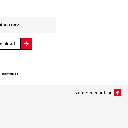
 als csv
ownload
ausschluss
.
zum Seitenanfang