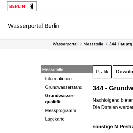
Springe zur Navigation
Springe zum Inhalt
Wasserportal Berlin
Wasserportal
Messstelle
344,Hauptg
Messstelle
Grafik
Downl
Informationen
344 - Grundw
Grundwasserstand
Grundwasser-
Nachfolgend biete
qualität
Die Dateien werden
Messprogramm
Lagekarte
sonstige N-Pestiz