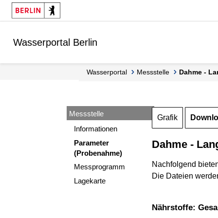
Springe zur Navigation
Springe zum Inhalt
Wasserportal Berlin
Wasserportal
Messstelle
Dahme - L
Messstelle
Grafik
Downl
Informationen
Dahme - Lan
Parameter
(Probenahme)
Nachfolgend biete
Messprogramm
Die Dateien werden
Lagekarte
Nährstoffe: Ges