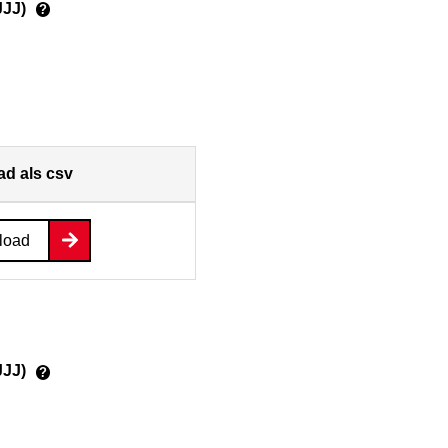
JJJ)
?
d als csv
load
JJJ)
?