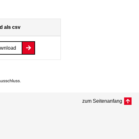
 als csv
ownload
ausschluss
.
zum Seitenanfang