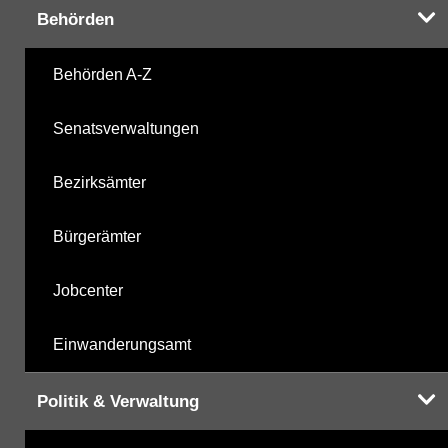
Behörden
Harnstoffderivate
17.11.2025
Behörden A-Z
Carbonsäurederivate
17.11.2025
Senatsverwaltungen
Sonstige
17.11.2025
Bezirksämter
Sonstige PBSM
17.11.2025
Bürgerämter
Komplexbildner
03.06.2025
Jobcenter
Humanpharmaka
17.11.2025
Einwanderungsamt
nicht gruppierte Parameter
03.06.2025
Politik & Verwaltung
Berechnete Werte
17.11.2025