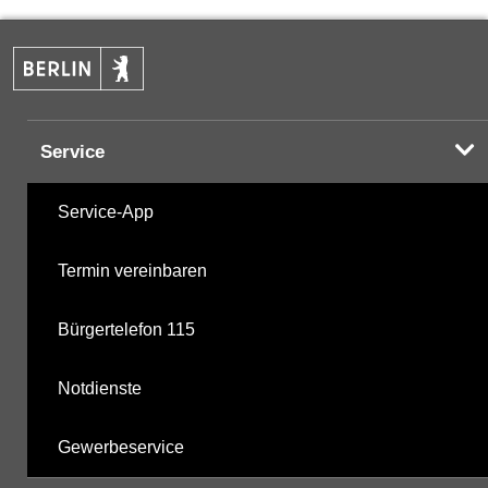
PAK
03.06.2025
Halogenorganika
17.11.2025
Service
Halogenorganika 2
17.11.2025
Service-App
sonstige N-Pestizide
17.11.2025
Termin vereinbaren
Triazine
17.11.2025
Bürgertelefon 115
polychlorierte Biphenyle
17.11.2025
Notdienste
Phosphorsäurederivate
17.11.2025
Gewerbeservice
mikrobiologische Parameter
17.11.2025