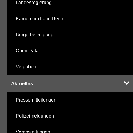
Landesregierung
metabolite PBSM
17.11.2025
Karriere im Land Berlin
Labor
17.11.2025
Bürgerbeteiligung
Open Data
Hinweis:
Daten zur Grundwasserqualität stehen
Vergaben
Ihnen in der Desktopversion des Wasserportals
zur Verfügung
Aktuelles
Pressemitteilungen
Polizeimeldungen
Veranstaltungen